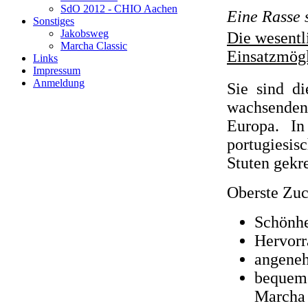
SdO 2012 - CHIO Aachen
Eine Rasse s
Sonstiges
Jakobsweg
Die wesentl
Marcha Classic
Einsatzmögl
Links
Impressum
Anmeldung
Sie sind di
wachsenden 
Europa. I
portugiesisc
Stuten gekr
Oberste Zuc
Schönhe
Hervorr
angene
bequeme
Marcha 