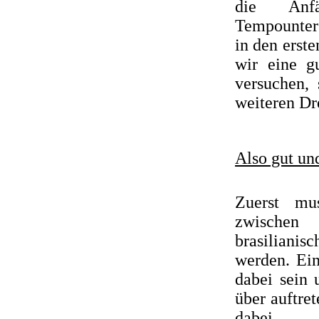
die Anfä
Tempounter
in den erst
wir eine g
versuchen,
weiteren Dr
Also gut un
Zuerst mu
zwischen
brasilianis
werden. Ei
dabei sein 
über auftre
dabei ...