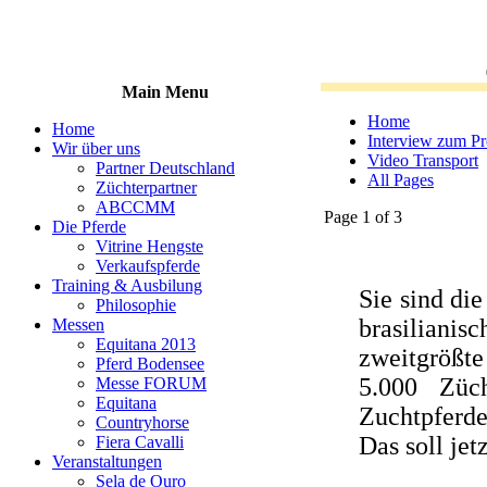
Main Menu
Home
Home
Interview zum Pr
Wir über uns
Video Transport
Partner Deutschland
All Pages
Züchterpartner
ABCCMM
Page 1 of 3
Die Pferde
Vitrine Hengste
Verkaufspferde
Training & Ausbilung
Sie sind die
Philosophie
brasiliani
Messen
Equitana 2013
zweitgrößt
Pferd Bodensee
5.000 Züc
Messe FORUM
Equitana
Zuchtpferde
Countryhorse
Das soll jet
Fiera Cavalli
Veranstaltungen
Sela de Ouro