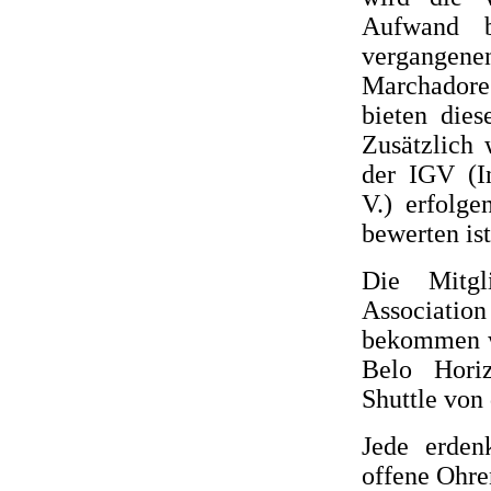
Aufwand b
vergangene
Marchadore
bieten dies
Zusätzlich 
der IGV (In
V.) erfolge
bewerten ist
Die Mitg
Associati
bekommen w
Belo Hori
Shuttle vo
Jede erden
offene Ohre