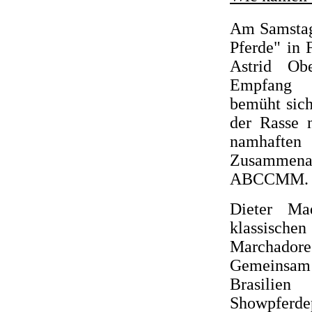
Am Samstag,
Pferde" in 
Astrid Ob
Empfang g
bemüht sich
der Rasse 
namhaften
Zusammenar
ABCCMM.
Dieter Ma
klassischen
Marchador
Gemeinsam 
Brasili
Showpferdep