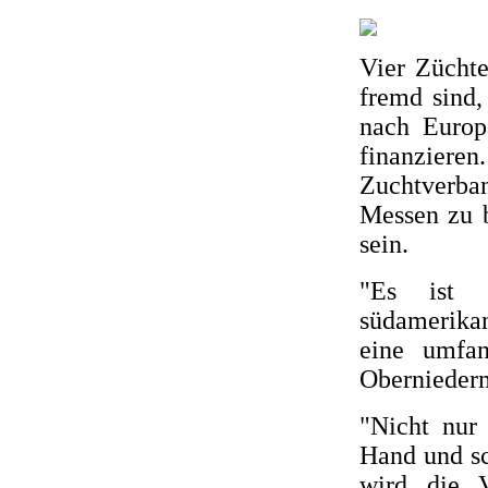
Vier Züchte
fremd sind,
nach Europ
finanzieren.
Zuchtverba
Messen zu b
sein.
"Es ist 
südamerikan
eine umfan
Obernieder
"Nicht nur
Hand und s
wird die V