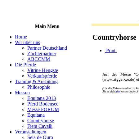
Main Menu
Countryhorse
Home
Wir über uns
Partner Deutschland
Print
Züchterpartner
ABCCMM
Die Pferde
Vitrine Hengste
Auf der Messe "Co
Verkaufspferde
(www.trigger-xe.de) e
Training & Ausbilung
Philosophie
(Um die Videos ansehen zu kön
Sie es sich
hier
runter laden.)
Messen
Equitana 2013
Pferd Bodensee
Messe FORUM
Equitana
Countryhorse
Fiera Cavalli
Veranstaltungen
Sela de Ouro