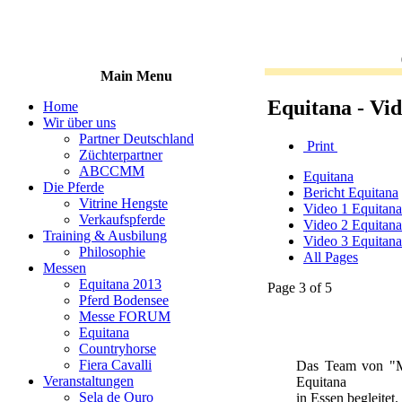
Main Menu
Equitana - Vi
Home
Wir über uns
Partner Deutschland
Print
Züchterpartner
ABCCMM
Equitana
Die Pferde
Bericht Equitana
Vitrine Hengste
Video 1 Equitana
Verkaufspferde
Video 2 Equitana
Training & Ausbilung
Video 3 Equitana
Philosophie
All Pages
Messen
Equitana 2013
Page 3 of 5
Pferd Bodensee
Messe FORUM
Equitana
Countryhorse
Fiera Cavalli
Das Team von "Ma
Veranstaltungen
Equitana
Sela de Ouro
in Essen begleitet