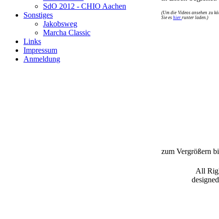
SdO 2012 - CHIO Aachen
(Um die Videos ansehen zu kön
Sonstiges
Sie es
hier
runter laden.)
Jakobsweg
Marcha Classic
Links
Impressum
Anmeldung
zum Vergrößern bit
All Ri
designe