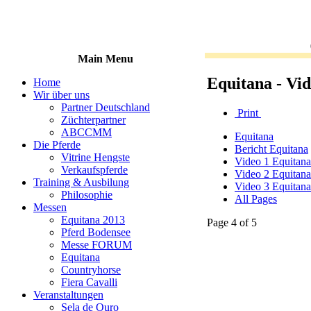
Main Menu
Equitana - Vi
Home
Wir über uns
Partner Deutschland
Print
Züchterpartner
ABCCMM
Equitana
Die Pferde
Bericht Equitana
Vitrine Hengste
Video 1 Equitana
Verkaufspferde
Video 2 Equitana
Training & Ausbilung
Video 3 Equitana
Philosophie
All Pages
Messen
Equitana 2013
Page 4 of 5
Pferd Bodensee
Messe FORUM
Equitana
Countryhorse
Fiera Cavalli
Veranstaltungen
Sela de Ouro