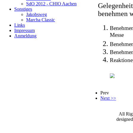
SdO 2012 - CHIO Aachen
Gelegenhei
Sonstiges
benehmen w
Jakobsweg
Marcha Classic
Links
Benehmen 
Impressum
Messe
Anmeldung
Benehmen 
Benehmen w
Reaktione
Prev
Next >>
All Ri
designe