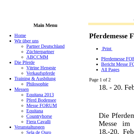
Main Menu
Pferdemesse
Home
Wir über uns
Partner Deutschland
Print
Züchterpartner
ABCCMM
Pferdemesse F
Die Pferde
Bericht Messe
Vitrine Hengste
All Pages
Verkaufspferde
Training & Ausbilung
Page 1 of 2
Philosophie
18. - 20. Fe
Messen
Equitana 2013
Pferd Bodensee
Messe FORUM
Equitana
Die Pferde
Countryhorse
Fiera Cavalli
Messe im 
Veranstaltungen
18.-20. Fe
Sela de Ouro