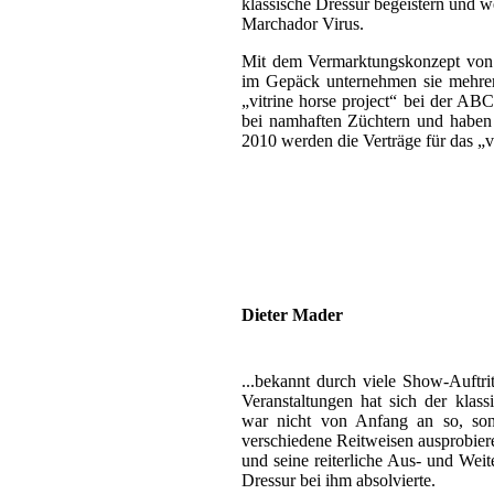
klassische Dressur begeistern und wei
Marchador Virus.
Mit dem Vermarktungskonzept von 
im Gepäck unternehmen sie mehrere
„vitrine horse project“ bei der A
bei namhaften Züchtern und haben 
2010 werden die Verträge für das „vi
Dieter Mader
...bekannt durch viele Show-Auftr
Veranstaltungen hat sich der klass
war nicht von Anfang an so, sond
verschiedene Reitweisen ausprobiere
und seine reiterliche Aus- und Weit
Dressur bei ihm absolvierte.