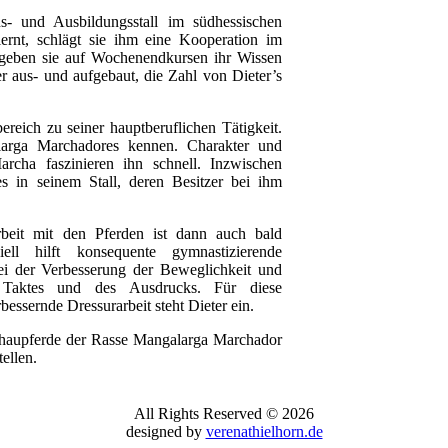
ns- und Ausbildungsstall im südhessischen
ernt, schlägt sie ihm eine Kooperation im
geben sie auf Wochenendkursen ihr Wissen
er aus- und aufgebaut, die Zahl von Dieter’s
reich zu seiner hauptberuflichen Tätigkeit.
larga Marchadores kennen. Charakter und
archa faszinieren ihn schnell. Inzwischen
s in seinem Stall, deren Besitzer bei ihm
rbeit mit den Pferden ist dann auch bald
iell hilft konsequente gymnastizierende
ei der Verbesserung der Beweglichkeit und
 Taktes und des Ausdrucks. Für diese
essernde Dressurarbeit steht Dieter ein.
 Schaupferde der Rasse Mangalarga Marchador
ellen.
All Rights Reserved © 2026
designed by
verenathielhorn.de