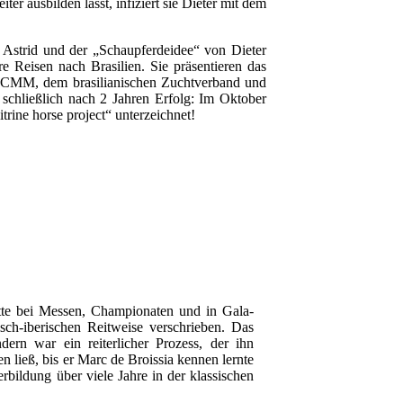
ter ausbilden lässt, infiziert sie Dieter mit dem
Astrid und der „Schaupferdeidee“ von Dieter
 Reisen nach Brasilien. Sie präsentieren das
BCCMM, dem brasilianischen Zuchtverband und
schließlich nach 2 Jahren Erfolg: Im Oktober
trine horse project“ unterzeichnet!
itte bei Messen, Championaten und in Gala-
isch-iberischen Reitweise verschrieben. Das
ern war ein reiterlicher Prozess, der ihn
n ließ, bis er Marc de Broissia kennen lernte
erbildung über viele Jahre in der klassischen