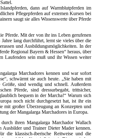
Sattel.
Islandpferden, dann auf Warmblutpferden im
edlichen Pflegepferden auf externen Kursen bei
ainern saugt sie alles Wissenswerte über Pferde
die Pferde. Mit der von ihr ins Leben gerufenen
ahre lang durchführt, lernt sie vieles über die
derassen und Ausbildungsmöglichkeiten. In der
Pferde Regional Bayern & Hessen“ heraus, über
em Laufenden sein muß und ihr Wissen weiter
Mangalarga Marchadores kennen und war sofort
asse“, schwärmt sie auch heute. „Sie haben mit
e Größe, sind wendig und schnell. Außerdem
chen Pferde, sind dressurbegabt, trittsicher,
glaublich bequem in der Marcha!“ Warum sich
uropa noch nicht durchgesetzt hat, ist ihr ein
 sie mit großer Überzeugung an Konzepten und
rktung der Mangalarga Marchadores in Europa.
 durch ihren Mangalarga Marchador Wallach
n Ausbilder und Trainer Dieter Mader kennen.
r die klassisch-iberische Reitweise und die