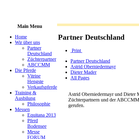
Main Menu
Partner Deutschland
Home
Wir über uns
Partner
Print
Deutschland
Züchterpartner
Partner Deutschland
ABCCMM
Astrid Oberniedermayr
Die Pferde
Dieter Mader
Vitrine
All Pages
Hengste
Verkaufspferde
Training &
Astrid Oberniedermayr und Dieter
Ausbilung
Züchterpartnern und der ABCCMM d
Philosophie
gerufen.
Messen
Equitana 2013
Pferd
Bodensee
Messe
FORUM