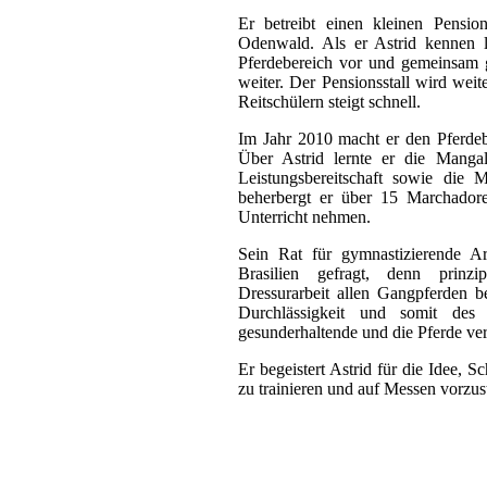
Er betreibt einen kleinen Pensio
Odenwald. Als er Astrid kennen l
Pferdebereich vor und gemeinsam 
weiter. Der Pensionsstall wird weit
Reitschülern steigt schnell.
Im Jahr 2010 macht er den Pferdebe
Über Astrid lernte er die Manga
Leistungsbereitschaft sowie die M
beherbergt er über 15 Marchadore
Unterricht nehmen.
Sein Rat für gymnastizierende A
Brasilien gefragt, denn prinzip
Dressurarbeit allen Gangpferden b
Durchlässigkeit und somit des
gesunderhaltende und die Pferde verb
Er begeistert Astrid für die Idee,
zu trainieren und auf Messen vorzust