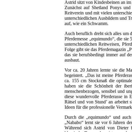
Astrid sitzt von Kindesbeinen an im 
Zunächst auf Shetland Ponys und 
Reitverein und mit vielen unterschi
unterschiedlichen Ausbildern und Tr
auf, wie ein Schwamm.
Auch beruflich dreht sich alles um 
Pferdemesse „equimundo“, die sie 5 J
unterschiedlichen Reitweisen, Pfer
Folge gibt sie das Pferdemagazin „
das sie berufsbedingt immer auf d
ausbaut.
Vor ca. 20 Jahren lernte sie die 
begeistert. „Das ist meine Pferder
ca. 155 cm Stockmaß die optimal
haben sie die Schönheit der iberis
menschenbezogen, sensibel und un
diese wundervolle Pferderasse in E
Rätsel und von Stund’ an arbeitet
Ideen für die professionelle Verma
Durch die „equimundo“ und auch
„Nababo“ lernt sie vor 6 Jahren de
Während sich Astrid von Dieter fü