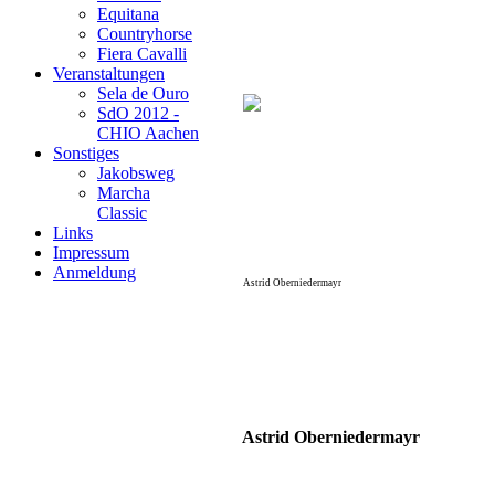
Equitana
Countryhorse
Fiera Cavalli
Veranstaltungen
Sela de Ouro
SdO 2012 -
CHIO Aachen
Sonstiges
Jakobsweg
Marcha
Classic
Links
Impressum
Anmeldung
Astrid Oberniedermayr
Astrid Oberniedermayr